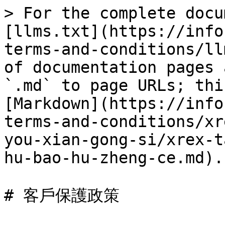
> For the complete docu
[llms.txt](https://info
terms-and-conditions/ll
of documentation pages 
`.md` to page URLs; thi
[Markdown](https://info
terms-and-conditions/xr
you-xian-gong-si/xrex-t
hu-bao-hu-zheng-ce.md).

# 客戶保護政策
