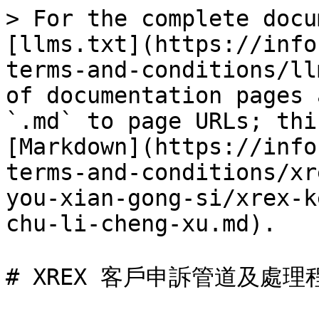
> For the complete docu
[llms.txt](https://info
terms-and-conditions/ll
of documentation pages 
`.md` to page URLs; thi
[Markdown](https://info
terms-and-conditions/xr
you-xian-gong-si/xrex-k
chu-li-cheng-xu.md).

# XREX 客戶申訴管道及處理程