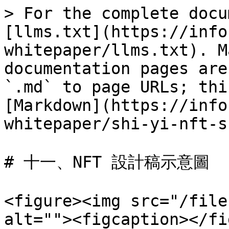
> For the complete docu
[llms.txt](https://info
whitepaper/llms.txt). M
documentation pages are
`.md` to page URLs; thi
[Markdown](https://info
whitepaper/shi-yi-nft-s
# 十一、NFT 設計稿示意圖

<figure><img src="/file
alt=""><figcaption></fi